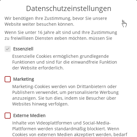
Datenschutzeinstellungen
Seite wählen
Wir benötigen Ihre Zustimmung, bevor Sie unsere
Website weiter besuchen können.
Wenn Sie unter 16 Jahre alt sind und Ihre Zustimmung
zu freiwilligen Diensten geben möchten, müssen Sie
Datenschutzeinstellungen
Ihre Erziehungsberechtigten um Erlaubnis bitten.
Essenziell
Wir verwenden Cookies und andere Technologien auf
Essenzielle Cookies ermöglichen grundlegende
unserer Website. Einige von ihnen sind essenziell,
villa-stoecken-solingen-
Funktionen und sind für die einwandfreie Funktion
während andere uns helfen, diese Website und Ihre
der Website erforderlich.
galerie-bad2
Erfahrung zu verbessern.
Personenbezogene Daten
können verarbeitet werden (z. B. IP-Adressen), z. B. für
Marketing
personalisierte Anzeigen und Inhalte oder Anzeigen-
Marketing-Cookies werden von Drittanbietern oder
und Inhaltsmessung.
Weitere Informationen über die
Publishern verwendet, um personalisierte Werbung
Verwendung Ihrer Daten finden Sie in unserer
anzuzeigen. Sie tun dies, indem sie Besucher über
Datenschutzerklärung
.
Sie können Ihre Auswahl
Websites hinweg verfolgen.
jederzeit unter
Einstellungen
widerrufen oder
anpassen.
Externe Medien
Inhalte von Videoplattformen und Social-Media-
Plattformen werden standardmäßig blockiert. Wenn
Cookies von externen Medien akzeptiert werden, bedarf