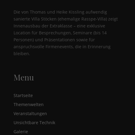
sie Besucher über Websites hinweg verfolgen.
Cookie-Informationen anzeigen
Die von Thomas und Heike Kissling aufwendig
sanierte Villa Stöcken (ehemalige Rasspe-Villa) zeigt
Ext
Externe Medien (6)
Innenausbau der Extraklasse – eine exklusive
Location für Besprechungen, Seminare (bis 14
Inhalte von Videoplattformen und Social-Media-Plattformen werden
standardmäßig blockiert. Wenn Cookies von externen Medien akzeptiert
Personen) und Präsentationen sowie für
werden, bedarf der Zugriff auf diese Inhalte keiner manuellen
anspruchsvolle Firmenevents, die in Erinnerung
Einwilligung mehr.
bleiben.
Cookie-Informationen anzeigen
Datenschutzerklärung
Impressum
Menu
Startseite
Themenwelten
Veranstaltungen
Unsichtbare Technik
Galerie