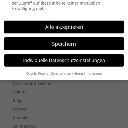
der Zugriff auf diese Inhalte keiner manuellen
Einwilligung mehr.
Alle akzeptieren
0212 / 40440
Ansprechpartner: Heike Kissling
Speichern
Menü
Startseite
Individuelle Datenschutzeinstellungen
Themenwelten
Cookie-Details
Datenschutzerklärung
Impressum
Veranstaltungen
Datenschutzeinstellungen
Unsichtbare Technik
Wenn Sie unter 16 Jahre alt sind und Ihre Zustimmung zu
Galerie
freiwilligen Diensten geben möchten, müssen Sie Ihre
Erziehungsberechtigten um Erlaubnis bitten.
Blog
Wir verwenden Cookies und andere Technologien auf unserer
Partner
Website. Einige von ihnen sind essenziell, während andere
Kontakt
uns helfen, diese Website und Ihre Erfahrung zu verbessern.
Personenbezogene Daten können verarbeitet werden (z. B. IP-
Onlineshop