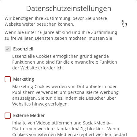
Datenschutzeinstellungen
Seite wählen
Wir benötigen Ihre Zustimmung, bevor Sie unsere
Website weiter besuchen können.
Wenn Sie unter 16 Jahre alt sind und Ihre Zustimmung
zu freiwilligen Diensten geben möchten, müssen Sie
Datenschutzeinstellungen
Ihre Erziehungsberechtigten um Erlaubnis bitten.
Essenziell
Wir verwenden Cookies und andere Technologien auf
Essenzielle Cookies ermöglichen grundlegende
unserer Website. Einige von ihnen sind essenziell,
villa-stoecken-
Funktionen und sind für die einwandfreie Funktion
während andere uns helfen, diese Website und Ihre
der Website erforderlich.
betonwand
Erfahrung zu verbessern.
Personenbezogene Daten
können verarbeitet werden (z. B. IP-Adressen), z. B. für
Marketing
personalisierte Anzeigen und Inhalte oder Anzeigen-
Marketing-Cookies werden von Drittanbietern oder
und Inhaltsmessung.
Weitere Informationen über die
Publishern verwendet, um personalisierte Werbung
Verwendung Ihrer Daten finden Sie in unserer
anzuzeigen. Sie tun dies, indem sie Besucher über
Datenschutzerklärung
.
Sie können Ihre Auswahl
Websites hinweg verfolgen.
jederzeit unter
Einstellungen
widerrufen oder
anpassen.
Externe Medien
Inhalte von Videoplattformen und Social-Media-
Plattformen werden standardmäßig blockiert. Wenn
Cookies von externen Medien akzeptiert werden, bedarf